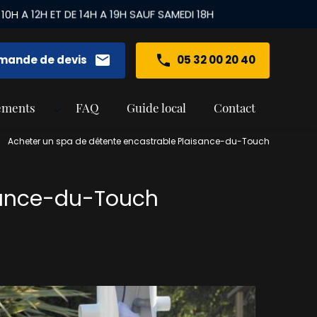
mail
mande de devis
05 32 00 20 40
ements
FAQ
Guide local
Contact
Acheter un spa de détente encastrable Plaisance-du-Touch
sance-du-Touch