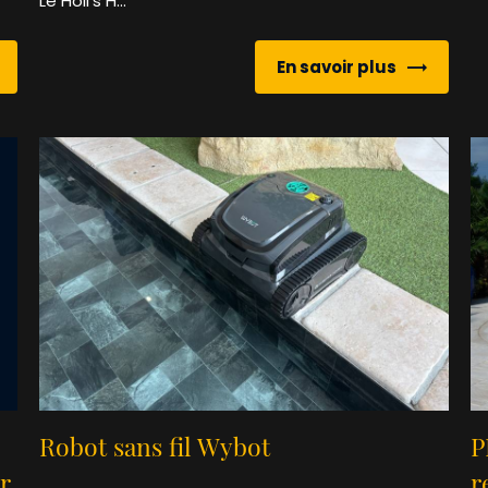
Le Holl's H...
En savoir plus
Robot sans fil Wybot
P
r
r