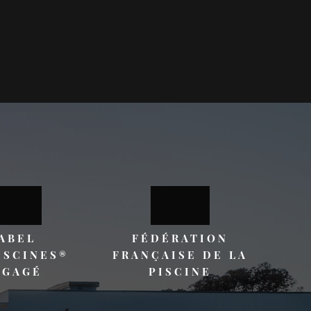
ABEL
FÉDÉRATION
ISCINES®
FRANÇAISE DE LA
NGAGÉ
PISCINE