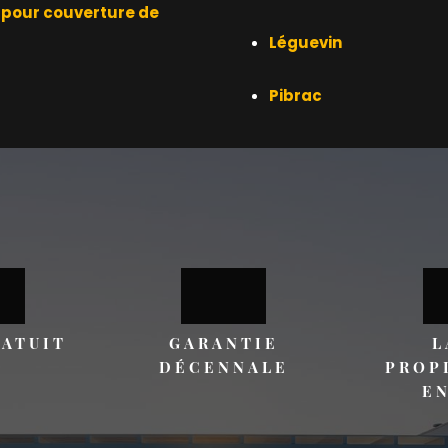
t pour couverture de
Léguevin
Pibrac
RATUIT
GARANTIE
L
DÉCENNALE
PROP
E