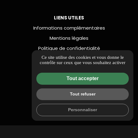
LIENS UTILES
Informations complémentaires
Mentions légales
Politique de confidentialité
Ce site utilise des cookies et vous donne le
Guide local
contrôle sur ceux que vous souhaitez activer
Flux RSS
Gestion des cookies
Tout accepter
Tout refuser
Personnaliser
place
mail
call
ITINÉRAIRE
CONTACTEZ-NOUS
05 32 00 20 40