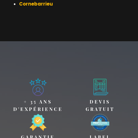
Cornebarrieu
+ 35 ANS
DEVIS
D'EXPÉRIENCE
GRATUIT
GARANTIE
LABEL